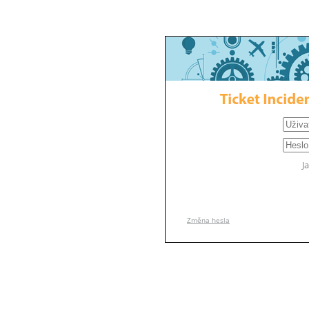
J
Změna hesla